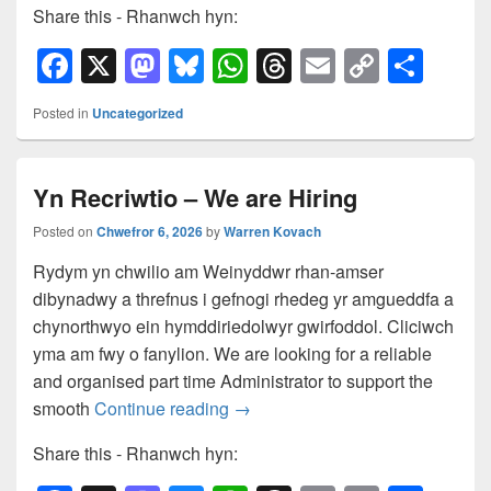
Share this - Rhanwch hyn:
F
X
M
Bl
W
T
E
C
S
a
a
u
h
hr
m
o
h
Posted in
Uncategorized
c
st
e
at
e
ail
p
ar
e
o
sk
s
a
y
e
Yn Recriwtio – We are Hiring
b
d
y
A
d
Li
o
o
p
s
n
Posted on
Chwefror 6, 2026
by
Warren Kovach
o
n
p
k
Rydym yn chwilio am Weinyddwr rhan-amser
dibynadwy a threfnus i gefnogi rhedeg yr amgueddfa a
k
chynorthwyo ein hymddiriedolwyr gwirfoddol. Cliciwch
yma am fwy o fanylion. We are looking for a reliable
and organised part time Administrator to support the
Yn Recriwtio – We are Hiring
smooth
Continue reading
→
Share this - Rhanwch hyn: