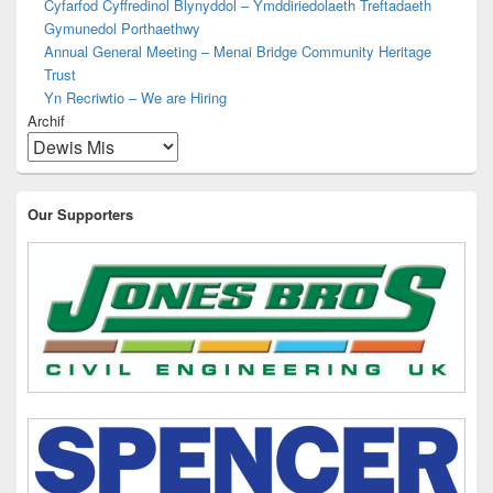
Cyfarfod Cyffredinol Blynyddol – Ymddiriedolaeth Treftadaeth
Gymunedol Porthaethwy
Annual General Meeting – Menai Bridge Community Heritage
Trust
Yn Recriwtio – We are Hiring
Archif
Our Supporters