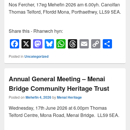
Nos Fercher, 17eg Mehefin 2026 am 6.00yh. Canolfan
Thomas Telford, Ffordd Mona, Porthaethwy, LL59 5EA.
Share this - Rhanwch hyn:
F
X
M
Bl
W
T
E
C
S
a
a
u
h
hr
m
o
h
Posted in
Uncategorized
c
st
e
at
e
ail
p
ar
e
o
sk
s
a
y
e
Annual General Meeting – Menai
b
d
y
A
d
Li
Bridge Community Heritage Trust
o
o
p
s
n
o
n
p
k
Posted on
Mehefin 4, 2026
by
Menai Heritage
k
Wednesday, 17th June 2026 at 6.00pm Thomas
Telford Centre, Mona Road, Menai Bridge. LL59 5EA.