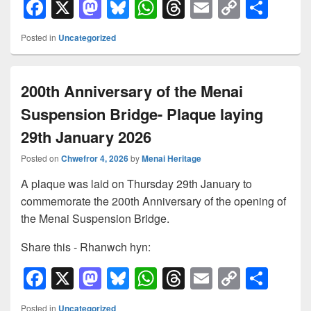
F
X
M
Bl
W
T
E
C
S
a
a
u
h
hr
m
o
h
Posted in
Uncategorized
c
st
e
at
e
ail
p
ar
e
o
sk
s
a
y
e
200th Anniversary of the Menai
b
d
y
A
d
Li
Suspension Bridge- Plaque laying
o
o
p
s
n
o
n
p
k
29th January 2026
k
Posted on
Chwefror 4, 2026
by
Menai Heritage
A plaque was laid on Thursday 29th January to
commemorate the 200th Anniversary of the opening of
the Menai Suspension Bridge.
Share this - Rhanwch hyn:
F
X
M
Bl
W
T
E
C
S
a
a
u
h
hr
m
o
h
Posted in
Uncategorized