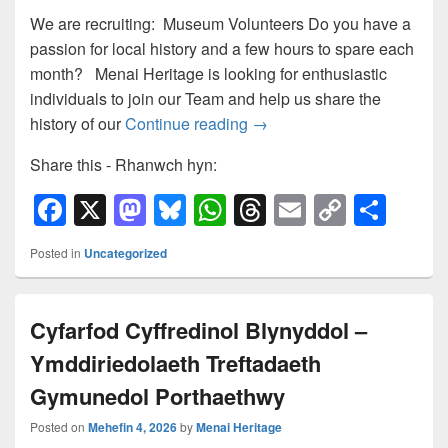
o
n
p
k
We are recruiting: Museum Volunteers Do you have a
passion for local history and a few hours to spare each
k
month? Menai Heritage is looking for enthusiastic
individuals to join our Team and help us share the
Volunteering Opportunities
history of our
Continue reading
→
Share this - Rhanwch hyn:
F
X
M
Bl
W
T
E
C
S
a
a
u
h
hr
m
o
h
Posted in
Uncategorized
c
st
e
at
e
ail
p
ar
e
o
sk
s
a
y
e
Cyfarfod Cyffredinol Blynyddol –
b
d
y
A
d
Li
Ymddiriedolaeth Treftadaeth
o
o
p
s
n
o
n
p
k
Gymunedol Porthaethwy
k
Posted on
Mehefin 4, 2026
by
Menai Heritage