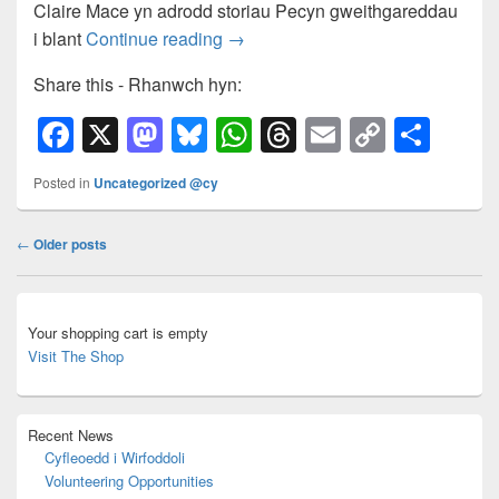
Claire Mace yn adrodd storiau Pecyn gweithgareddau
Ymunwch â Treftadaeth Menai am 
i blant
Continue reading
→
Share this - Rhanwch hyn:
F
X
M
Bl
W
T
E
C
S
a
a
u
h
hr
m
o
h
Posted in
Uncategorized @cy
c
st
e
at
e
ail
p
ar
e
o
sk
s
a
y
e
Post
←
Older posts
navigation
b
d
y
A
d
Li
o
o
p
s
n
Primary
Sidebar
Your shopping cart is empty
o
n
p
k
Widget
Visit The Shop
Area
k
Recent News
Cyfleoedd i Wirfoddoli
Volunteering Opportunities