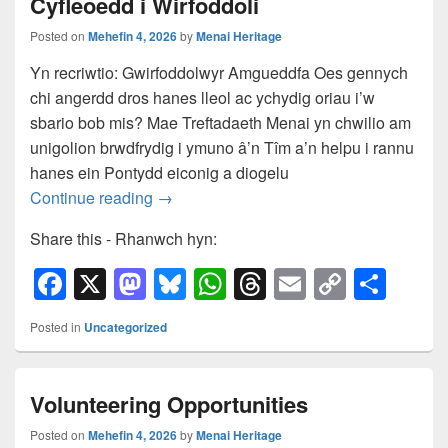
Cyfleoedd i Wirfoddoli
Posted on
Mehefin 4, 2026
by
Menai Heritage
Yn recriwtio: Gwirfoddolwyr Amgueddfa Oes gennych
chi angerdd dros hanes lleol ac ychydig oriau i’w
sbario bob mis? Mae Treftadaeth Menai yn chwilio am
unigolion brwdfrydig i ymuno â’n Tîm a’n helpu i rannu
hanes ein Pontydd eiconig a diogelu
Cyfleoedd i Wirfoddoli
Continue reading
→
Share this - Rhanwch hyn:
F
X
M
Bl
W
T
E
C
S
a
a
u
h
hr
m
o
h
Posted in
Uncategorized
c
st
e
at
e
ail
p
ar
e
o
sk
s
a
y
e
Volunteering Opportunities
b
d
y
A
d
Li
o
o
p
s
n
Posted on
Mehefin 4, 2026
by
Menai Heritage