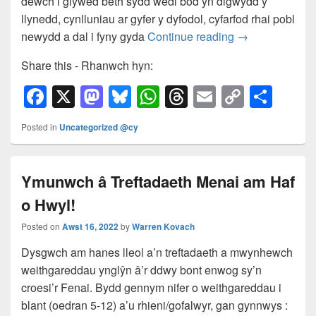
dewch i glywed beth sydd wedi bod yn digwydd y
k
llynedd, cynlluniau ar gyfer y dyfodol, cyfarfod rhai pobl
newydd a dal i fyny gyda
Continue reading
→
Share this - Rhanwch hyn:
F
X
M
Bl
W
T
E
C
S
a
a
u
h
hr
m
o
h
Posted in
Uncategorized @cy
c
st
e
at
e
ail
p
ar
e
o
sk
s
a
y
e
Ymunwch â Treftadaeth Menai am Haf
b
d
y
A
d
Li
o Hwyl!
o
o
p
s
n
o
n
p
k
Posted on
Awst 16, 2022
by
Warren Kovach
k
Dysgwch am hanes lleol a’n treftadaeth a mwynhewch
weithgareddau ynglŷn â’r ddwy bont enwog sy’n
croesi’r Fenai. Bydd gennym nifer o weithgareddau i
blant (oedran 5-12) a’u rhieni/gofalwyr, gan gynnwys :