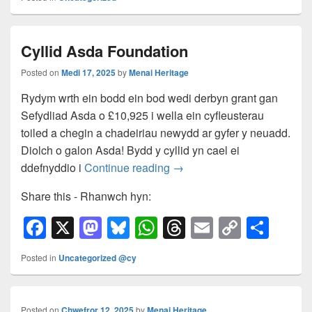
c
st
e
at
e
ail
p
ar
e
o
sk
s
a
y
e
Cyllid Asda Foundation
b
d
y
A
d
Li
o
o
p
s
n
Posted on
Medi 17, 2025
by
Menai Heritage
o
n
p
k
Rydym wrth ein bodd ein bod wedi derbyn grant gan
Sefydliad Asda o £10,925 i wella ein cyfleusterau
k
toiled a chegin a chadeiriau newydd ar gyfer y neuadd.
Diolch o galon Asda! Bydd y cyllid yn cael ei
Cyllid Asda Foundation
ddefnyddio i
Continue reading
→
Share this - Rhanwch hyn:
F
X
M
Bl
W
T
E
C
S
a
a
u
h
hr
m
o
h
Posted in
Uncategorized @cy
c
st
e
at
e
ail
p
ar
e
o
sk
s
a
y
e
Posted on
Chwefror 12, 2025
by
Menai Heritage