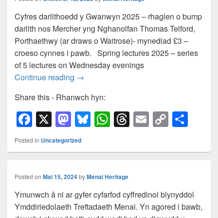
b
d
y
A
d
Li
o
o
p
s
n
Cyfres darlithoedd y Gwanwyn 2025 – rhaglen o bump
darlith nos Mercher yng Nghanolfan Thomas Telford,
o
n
p
k
Porthaethwy (ar draws o Waitrose)- mynediad £3 –
k
croeso cynnes i pawb. Spring lectures 2025 – series
of 5 lectures on Wednesday evenings
Continue reading
→
Share this - Rhanwch hyn:
F
X
M
Bl
W
T
E
C
S
a
a
u
h
hr
m
o
h
Posted in
Uncategorized
c
st
e
at
e
ail
p
ar
e
o
sk
s
a
y
e
b
d
y
A
d
Li
Posted on
Mai 15, 2024
by
Menai Heritage
o
o
p
s
n
Ymunwch â ni ar gyfer cyfarfod cyffredinol blynyddol
Ymddiriedolaeth Treftadaeth Menai. Yn agored i bawb,
o
n
p
k