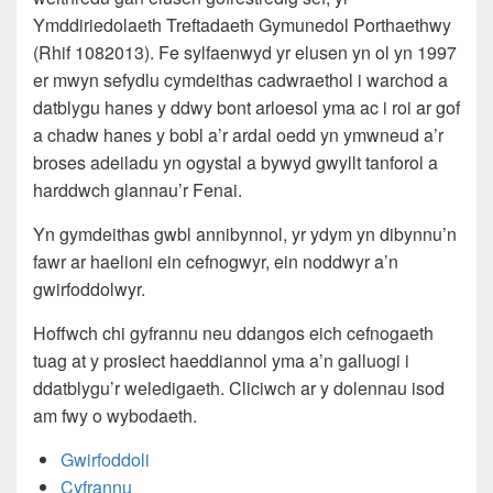
Ymddiriedolaeth Treftadaeth Gymunedol Porthaethwy
(Rhif 1082013). Fe sylfaenwyd yr elusen yn ol yn 1997
er mwyn sefydlu cymdeithas cadwraethol i warchod a
datblygu hanes y ddwy bont arloesol yma ac i roi ar gof
a chadw hanes y bobl a’r ardal oedd yn ymwneud a’r
broses adeiladu yn ogystal a bywyd gwyllt tanforol a
harddwch glannau’r Fenai.
Yn gymdeithas gwbl annibynnol, yr ydym yn dibynnu’n
fawr ar haelioni ein cefnogwyr, ein noddwyr a’n
gwirfoddolwyr.
Hoffwch chi gyfrannu neu ddangos eich cefnogaeth
tuag at y prosiect haeddiannol yma a’n galluogi i
ddatblygu’r weledigaeth. Cliciwch ar y dolennau isod
am fwy o wybodaeth.
Gwirfoddoli
Cyfrannu