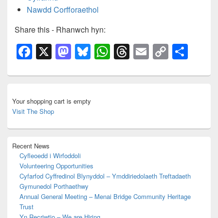
Nawdd Corfforaethol
Share this - Rhanwch hyn:
F
X
M
Bl
W
T
E
C
S
a
a
u
h
hr
m
o
h
c
st
e
at
e
ail
p
ar
Primary
e
o
sk
s
a
y
e
Sidebar
Your shopping cart is empty
Widget
b
d
y
A
d
Li
Visit The Shop
Area
o
o
p
s
n
o
n
p
k
Recent News
k
Cyfleoedd i Wirfoddoli
Volunteering Opportunities
Cyfarfod Cyffredinol Blynyddol – Ymddiriedolaeth Treftadaeth
Gymunedol Porthaethwy
Annual General Meeting – Menai Bridge Community Heritage
Trust
Yn Recriwtio – We are Hiring