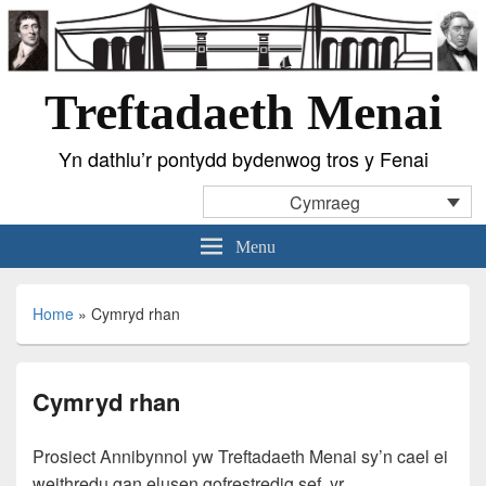
Treftadaeth Menai
Yn dathlu’r pontydd bydenwog tros y Fenai
Cymraeg
Menu
Home
»
Cymryd rhan
Cymryd rhan
Prosiect Annibynnol yw Treftadaeth Menai sy’n cael ei
weithredu gan elusen gofrestredig sef, yr