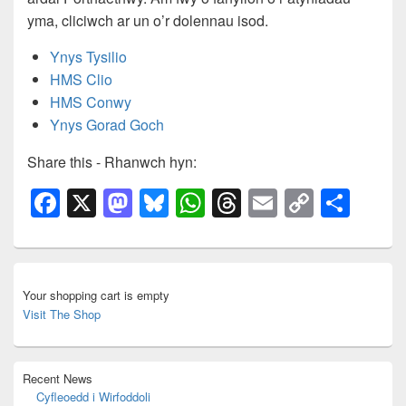
yma, cliciwch ar un o’r dolennau isod.
Ynys Tysilio
HMS Clio
HMS Conwy
Ynys Gorad Goch
Share this - Rhanwch hyn:
F
X
M
Bl
W
T
E
C
S
a
a
u
h
hr
m
o
h
c
st
e
at
e
ail
p
ar
Primary
e
o
sk
s
a
y
e
Sidebar
Your shopping cart is empty
Widget
b
d
y
A
d
Li
Visit The Shop
Area
o
o
p
s
n
o
n
p
k
Recent News
k
Cyfleoedd i Wirfoddoli