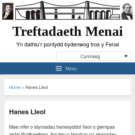
Treftadaeth Menai
Yn dathlu’r pontydd bydenwog tros y Fenai
Cymraeg
Menu
Home
»
Hanes Lleol
Hanes Lleol
Mae nifer o atyniadau hanesyddol lleol o gwmpas
ardal Porthaethwy. Am fwy o fanylion o’r atyniadau