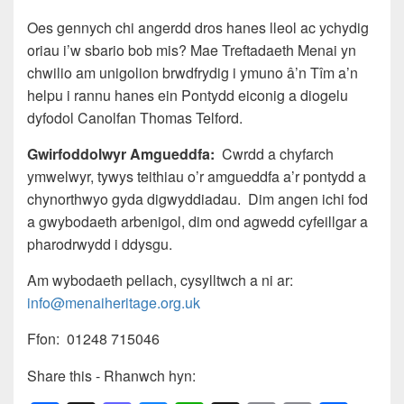
Oes gennych chi angerdd dros hanes lleol ac ychydig
oriau i’w sbario bob mis? Mae Treftadaeth Menai yn
chwilio am unigolion brwdfrydig i ymuno â’n Tîm a’n
helpu i rannu hanes ein Pontydd eiconig a diogelu
dyfodol Canolfan Thomas Telford.
Gwirfoddolwyr Amgueddfa:
Cwrdd a chyfarch
ymwelwyr, tywys teithiau o’r amgueddfa a’r pontydd a
chynorthwyo gyda digwyddiadau. Dim angen ichi fod
a gwybodaeth arbenigol, dim ond agwedd cyfeillgar a
pharodrwydd i ddysgu.
Am wybodaeth pellach, cysylltwch a ni ar:
info@menaiheritage.org.uk
Ffon: 01248 715046
Share this - Rhanwch hyn: