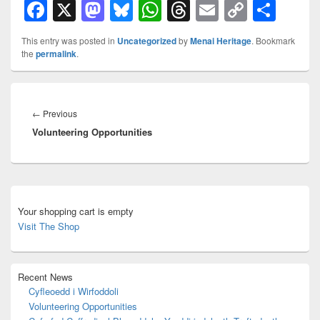
F
X
M
Bl
W
T
E
C
S
a
a
u
h
hr
m
o
h
This entry was posted in
Uncategorized
by
Menai Heritage
. Bookmark
c
st
e
at
e
ail
p
ar
the
permalink
.
e
o
sk
s
a
y
e
b
d
y
A
d
Li
Llywio
cofnod
Previous
←
Previous
o
o
p
s
n
Volunteering Opportunities
post:
o
n
p
k
k
Primary
Sidebar
Your shopping cart is empty
Widget
Visit The Shop
Area
Recent News
Cyfleoedd i Wirfoddoli
Volunteering Opportunities