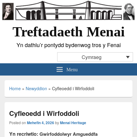
Treftadaeth Menai
Yn dathlu’r pontydd bydenwog tros y Fenai
Cymraeg
Menu
Home
»
Newyddion
»
Cyfleoedd i Wirfoddoli
Cyfleoedd i Wirfoddoli
Posted on
Mehefin 4, 2026
by
Menai Heritage
Yn recriwtio:
Gwirfoddolwyr Amgueddfa