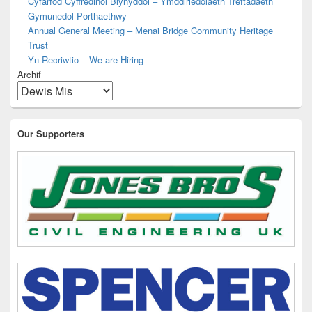
Cyfarfod Cyffredinol Blynyddol – Ymddiriedolaeth Treftadaeth
Gymunedol Porthaethwy
Annual General Meeting – Menai Bridge Community Heritage
Trust
Yn Recriwtio – We are Hiring
Archif
Our Supporters